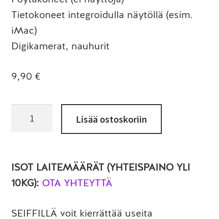
Tietokoneet integroidulla näytöllä (esim.
iMac)
Digikamerat, nauhurit
9,90
€
Yritysasiakas
Lisää ostoskoriin
määrä
ISOT LAITEMÄÄRÄT (YHTEISPAINO YLI
10KG):
OTA YHTEYTTÄ
SEIFFILLÄ voit kierrättää useita