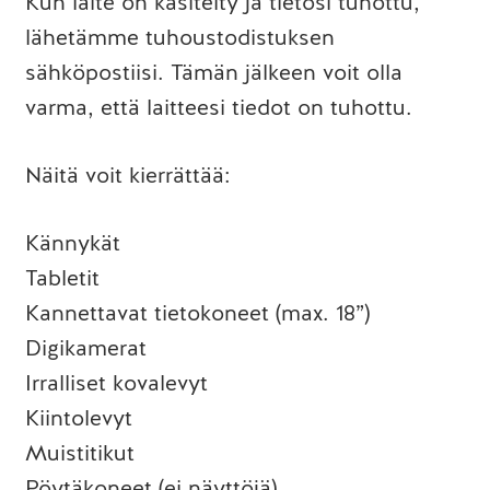
Kun laite on käsitelty ja tietosi tuhottu,
lähetämme tuhoustodistuksen
sähköpostiisi. Tämän jälkeen voit olla
varma, että laitteesi tiedot on tuhottu.
Näitä voit kierrättää:
Kännykät
Tabletit
Kannettavat tietokoneet (max. 18”)
Digikamerat
Irralliset kovalevyt
Kiintolevyt
Muistitikut
Pöytäkoneet (ei näyttöjä)