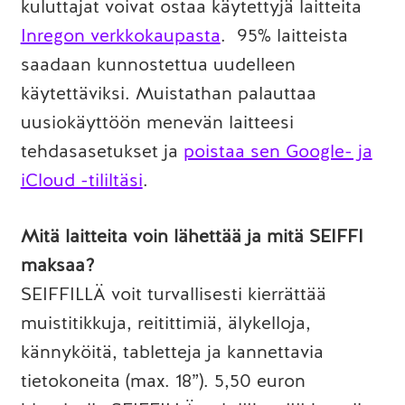
kuluttajat voivat ostaa käytettyjä laitteita
Inregon verkkokaupasta
. 95% laitteista
saadaan kunnostettua uudelleen
käytettäviksi. Muistathan palauttaa
uusiokäyttöön menevän laitteesi
tehdasasetukset ja
poistaa sen Google- ja
iCloud -tililtäsi
.
Mitä laitteita voin lähettää ja mitä SEIFFI
maksaa?
SEIFFILLÄ voit turvallisesti kierrättää
muistitikkuja, reitittimiä, älykelloja,
kännyköitä, tabletteja ja kannettavia
tietokoneita (max. 18”). 5,50 euron