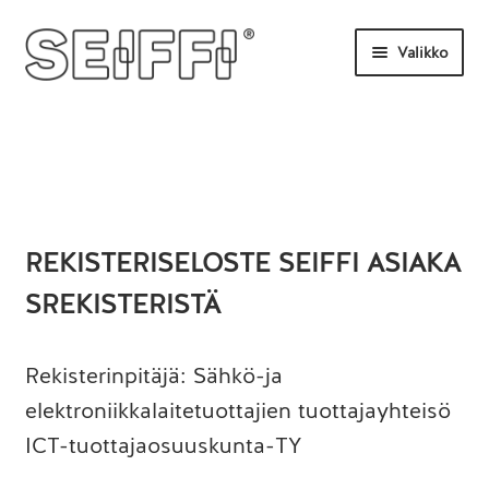
Siirry
Siirry
Valikko
navigointiin
sisältöön
Etusivu
Tilaa tästä
Uutisia
UKK
REKISTERISELOSTE SEIFFI ASIAKA
SREKISTERISTÄ
Ota yhteyttä
Rekisterinpitäjä: Sähkö-ja
elektroniikkalaitetuottajien tuottajayhteisö
ICT-tuottajaosuuskunta-TY