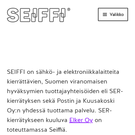
Siirry
Siirry
Valikko
navigointiin
sisältöön
Etusivu
Tilaa tästä
Uutisia
UKK
SEIFFI on sähkö- ja elektroniikkalaitteita
kierrättävien, Suomen viranomaisen
Ota yhteyttä
hyväksymien tuottajayhteisöiden eli SER-
kierrätyksen sekä Postin ja Kuusakoski
Oy:n yhdessä tuottama palvelu. SER-
kierrätykseen kuuluva
Elker Oy
on
toteuttamassa Seiffiä.