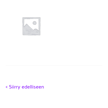
Artikkelien
< Siirry edelliseen
selaus