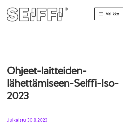
Siirry
Siirry
Valikko
navigointiin
sisältöön
Etusivu
Tilaa tästä
Uutisia
Ohjeet-laitteiden-
UKK
lähettämiseen-Seiffi-Iso-
Ota yhteyttä
2023
Julkaistu
30.8.2023