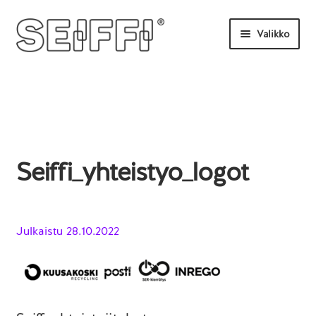
Siirry
Siirry
Valikko
navigointiin
sisältöön
Etusivu
Tilaa tästä
Uutisia
Seiffi_yhteistyo_logot
UKK
Ota yhteyttä
Julkaistu
28.10.2022