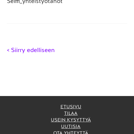
Seiffi_yhteistyötahot
Artikkelien
< Siirry edelliseen
selaus
ETUSIVU
TILAA
USEIN KYSYTTYÄ
UUTISIA
OTA YHTEYTTÄ