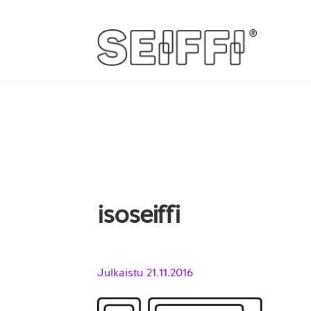
Siirry
Siirry
navigointiin
sisältöön
isoseiffi
Julkaistu
21.11.2016