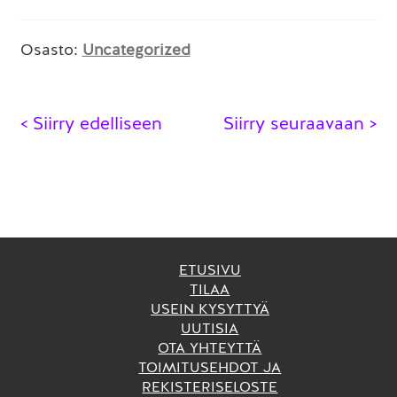
Osasto:
Uncategorized
Artikkelien
< Siirry edelliseen
Siirry seuraavaan >
selaus
ETUSIVU
TILAA
USEIN KYSYTTYÄ
UUTISIA
OTA YHTEYTTÄ
TOIMITUSEHDOT JA
REKISTERISELOSTE