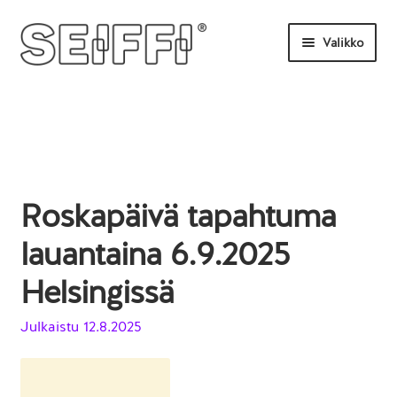
Siirry
Siirry
Valikko
navigointiin
sisältöön
Etusivu
Tilaa tästä
Uutisia
Roskapäivä tapahtuma
UKK
lauantaina 6.9.2025
Ota yhteyttä
Helsingissä
Julkaistu
12.8.2025