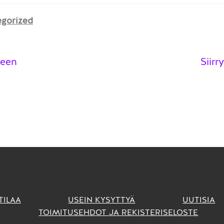
egorized
elien
iseen
Siirr
TILAA
USEIN KYSYTTYÄ
UUTISIA
TOIMITUSEHDOT JA REKISTERISELOSTE