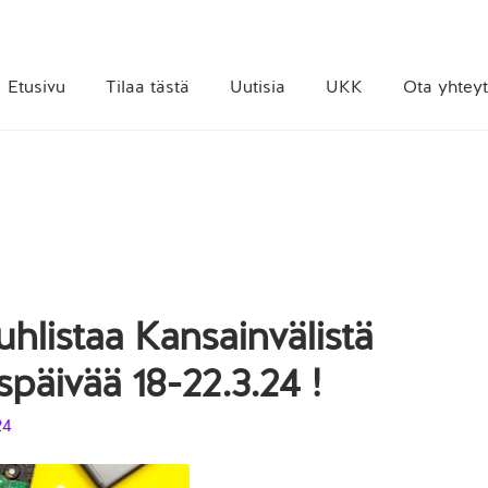
Etusivu
Tilaa tästä
Uutisia
UKK
Ota yhteyt
uhlistaa Kansainvälistä
späivää 18-22.3.24 !
24