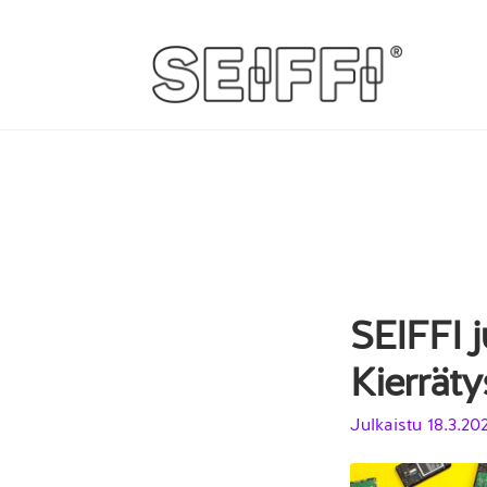
Siirry
Siirry
navigointiin
sisältöön
SEIFFI j
Kierräty
Julkaistu
18.3.20