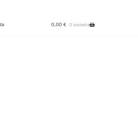
tä
0,00
€
0 tuotetta