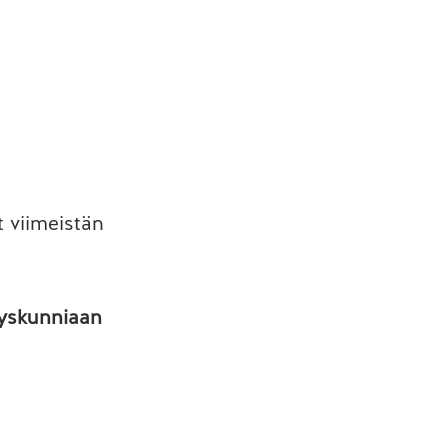
t viimeistän
atyskunniaan