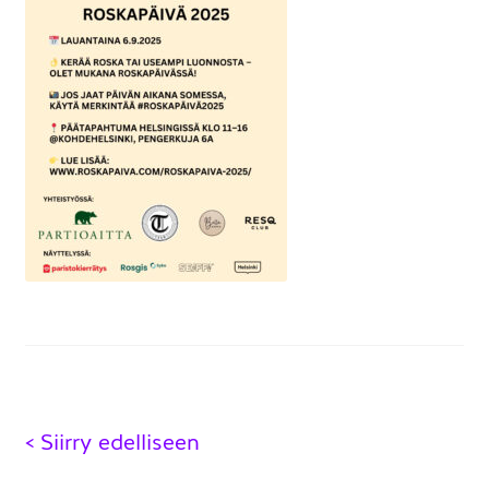
Artikkelien
< Siirry edelliseen