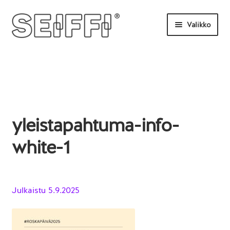
Siirry
Siirry
Valikko
navigointiin
sisältöön
Etusivu
Tilaa tästä
Uutisia
yleistapahtuma-info-
UKK
white-1
Ota yhteyttä
Julkaistu
5.9.2025