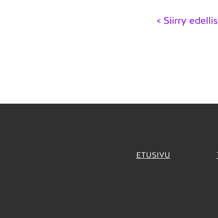
Artikk
< Siirry edell
selaus
ETUSIVU