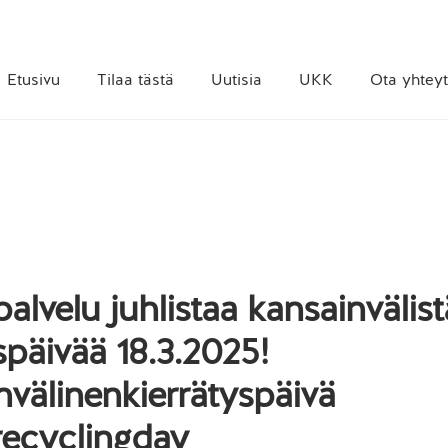
Etusivu
Tilaa tästä
Uutisia
UKK
Ota yhteyt
alvelu juhlistaa kansainvälist
späivää 18.3.2025!
nvälinenkierrätyspäivä
recyclingday