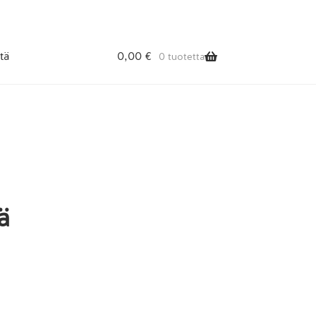
tä
0,00
€
0 tuotetta
ä