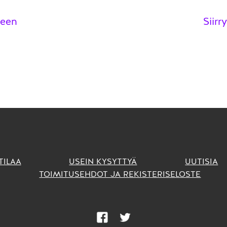
elien
iseen
Siirr
TILAA
USEIN KYSYTTYÄ
UUTISIA
TOIMITUSEHDOT JA REKISTERISELOSTE