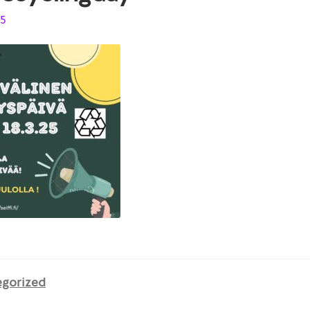
25
egorized