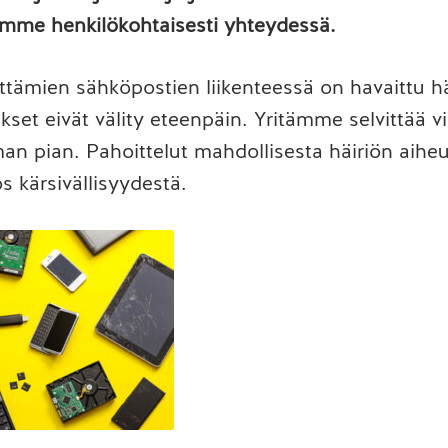
emme henkilökohtaisesti yhteydessä.
ttämien sähköpostien liikenteessä on havaittu hä
ukset eivät välity eteenpäin. Yritämme selvittää v
n pian. Pahoittelut mahdollisesta häiriön aihe
os kärsivällisyydestä.