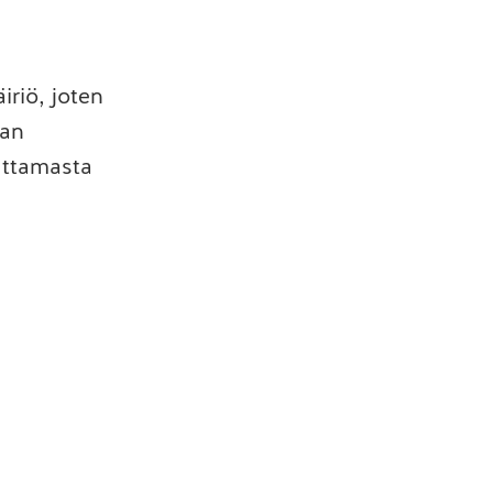
iriö, joten
ian
uttamasta