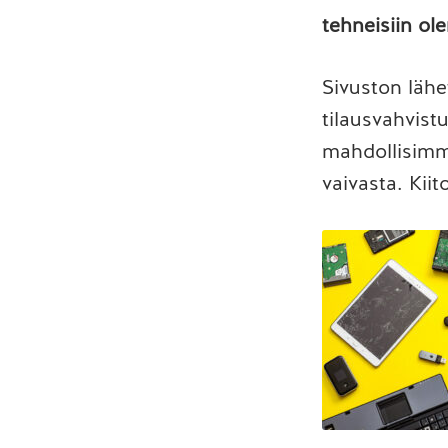
tehneisiin ol
Sivuston lähe
tilausvahvist
mahdollisimma
vaivasta. Kiit