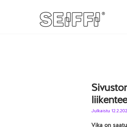
Siirry
Siirry
navigointiin
sisältöön
Sivusto
liikente
Julkaistu
12.2.20
Vika on saatu 