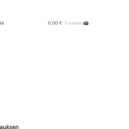
tä
0,00
€
0 tuotetta
ilauksen