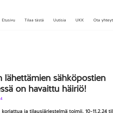
Etusivu
Tilaa tästä
Uutisia
UKK
Ota yhteyt
n lähettämien sähköpostien
essä on havaittu häiriö!
24
korjattua ja tilausjärjestelmä toimii. 10-11.2.24 t