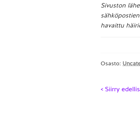
Sivuston läh
sähköpostien 
havaittu häiri
Osasto:
Uncat
Artikk
< Siirry edell
selaus