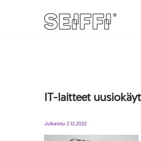
Siirry
Siirry
navigointiin
sisältöön
IT-laitteet uusiokäy
Julkaistu
2.12.2022