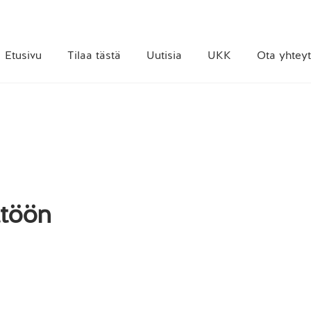
Etusivu
Tilaa tästä
Uutisia
UKK
Ota yhteyt
ttöön