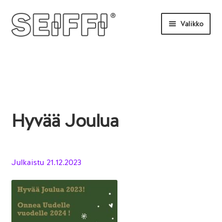
Siirry
Siirry
Valikko
navigointiin
sisältöön
Etusivu
Tilaa tästä
Uutisia
Hyvää Joulua
UKK
Ota yhteyttä
Julkaistu
21.12.2023