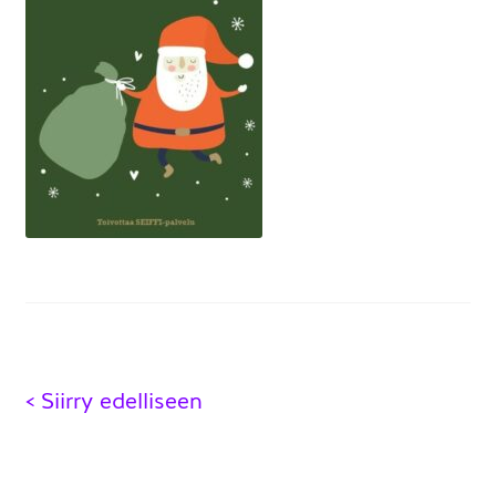
Artikkelien
< Siirry edelliseen
selaus