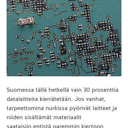
Suomessa tällä hetkellä vain 30 prosenttia
datalaitteita kierrätetään. Jos vanhat,
tarpeettomina nurkissa pyörivät laitteet ja
niiden sisältämät materiaalit
saataisiin entistä paremmin kiertoon