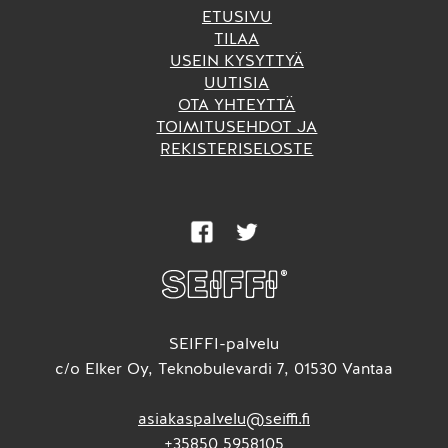
ETUSIVU
TILAA
USEIN KYSYTTYÄ
UUTISIA
OTA YHTEYTTÄ
TOIMITUSEHDOT JA
REKISTERISELOSTE
SEIFFI-palvelu
c/o Elker Oy, Teknobulevardi 7, 01530 Vantaa
asiakaspalvelu@seiffi.fi
+35850 5958105