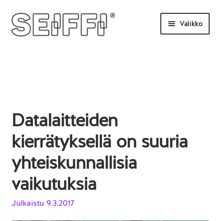
Siirry
Siirry
Valikko
navigointiin
sisältöön
Etusivu
Tilaa tästä
Uutisia
Datalaitteiden
UKK
kierrätyksellä on suuria
Ota yhteyttä
yhteiskunnallisia
vaikutuksia
Julkaistu
9.3.2017