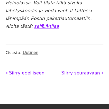
Heinolassa.
Voit tilata tältä sivulta
lähetyskoodin ja viedä vanhat laitteesi
lähimpään Postin pakettiautomaattiin.
Aloita tästä:
seiffi.fi/tilaa
Osasto:
Uutinen
Artikkelien
< Siirry edelliseen
Siirry seuraavaan >
selaus