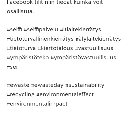
Facebook tilit niin tiedät kuinka voit
osallistua.
#seiffi #seiffipalvelu #itlaitekierrätys
#tietoturvallinenkierrätys #älylaitekierrätys
#tietoturva #kiertotalous #vastuullisuus
#ympäristöteko #ympäristövastuullisuus
#ser
#ewaste #ewasteday #sustainability
#recycling #environmentaleffect
#environmentalimpact