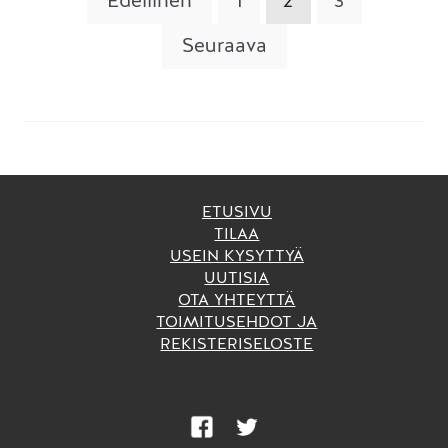
Artikkelien
Edellinen
1
2
3
selaus
Seuraava
ETUSIVU
TILAA
USEIN KYSYTTYÄ
UUTISIA
OTA YHTEYTTÄ
TOIMITUSEHDOT JA
REKISTERISELOSTE