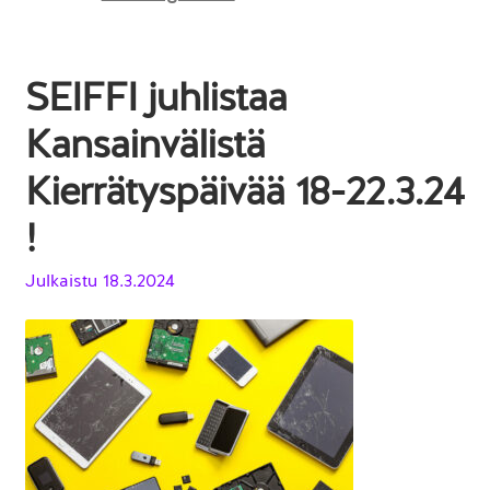
SEIFFI juhlistaa
Kansainvälistä
Kierrätyspäivää 18-22.3.24
!
Julkaistu
18.3.2024