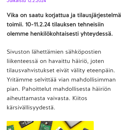
Julkaistu
12.2.2024
Vika on saatu korjattua ja tilausjärjestelmä
toimii. 10-11.2.24 tilauksen tehneisiin
olemme henkilökohtaisesti yhteydessä.
Sivuston lähettämien sähköpostien
liikenteessä on havaittu häiriö, joten
tilausvahvistukset eivät välity eteenpäin.
Yritämme selvittää vian mahdollisimman
pian. Pahoittelut mahdollisesta häiriön
aiheuttamasta vaivasta. Kiitos
kärsivällisyydestä.