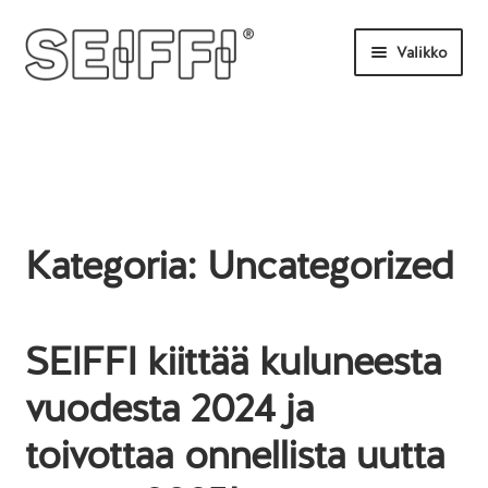
Siirry
Siirry
Valikko
navigointiin
sisältöön
Etusivu
Tilaa tästä
Uutisia
Kategoria:
Uncategorized
UKK
Ota yhteyttä
SEIFFI kiittää kuluneesta
vuodesta 2024 ja
toivottaa onnellista uutta